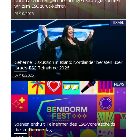
Nordmazedonien: „Mit der richtigen Strategie könnten
wir zum ESC zurückkehren“
07/10/2025
ISRAEL
Geheime Diskussion in Island: Nordländer beraten über
Israels ESC‑Teilnahme 2026
07/10/2025
NEWS
Spanien enthüllt Teilnehmer des ESC-Vorentscheids
diesen Donnerstag