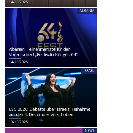
14/10/2025
ALBANIA
Albanien: Teilnehmerliste für den
Vorentscheid „Festivali i Këngës 64“
veröffentlicht
14/10/2025
ISRAEL
ESC 2026: Debatte über Israels Teilnahme
auf den 4. Dezember verschoben
13/10/2025
NEWS