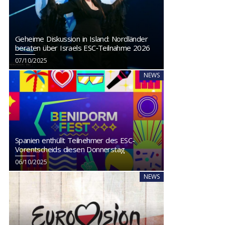
Geheime Diskussion in Island: Nordländer
beraten über Israels ESC‑Teilnahme 2026
07/10/2025
NEWS
Spanien enthüllt Teilnehmer des ESC-
Vorentscheids diesen Donnerstag
06/10/2025
NEWS