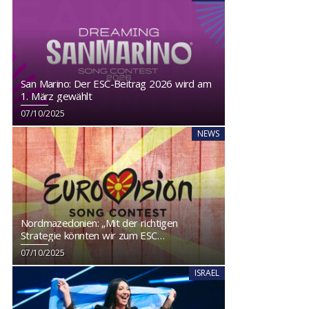
San Marino: Der ESC-Beitrag 2026 wird am
1. März gewählt
07/10/2025
NEWS
Nordmazedonien: „Mit der richtigen
Strategie könnten wir zum ESC
zurückkehren“
07/10/2025
ISRAEL