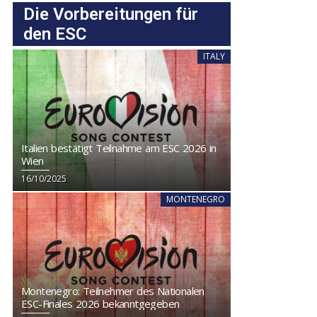
Die Vorbereitungen für
den ESC
ITALY
Italien bestätigt Teilnahme am ESC 2026 in
Wien
16/10/2025
MONTENEGRO
Montenegro: Teilnehmer des Nationalen
ESC-Finales 2026 bekanntgegeben