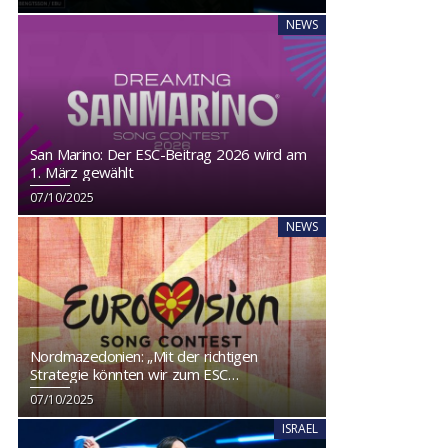
NEWS
San Marino: Der ESC-Beitrag 2026 wird am
1. März gewählt
07/10/2025
NEWS
Nordmazedonien: „Mit der richtigen
Strategie könnten wir zum ESC
zurückkehren“
07/10/2025
ISRAEL