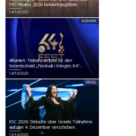
ESC-Finales 2026 bekanntgegeben
14/10/2025
ALBANIA
Albanien: Teilnehmerliste für den
Vorentscheid „Festivali i Këngës 64“
veröffentlicht
14/10/2025
ISRAEL
ESC 2026: Debatte über Israels Teilnahme
auf den 4. Dezember verschoben
13/10/2025