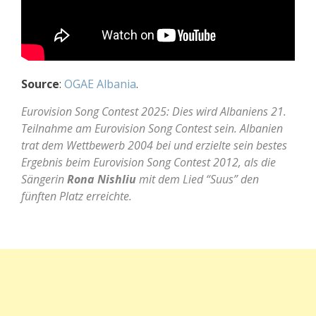
Source
:
OGAE Albania
.
Eurovision Song Contest 2025: Dies wird Albaniens 21.
Teilnahme am Eurovision Song Contest sein. Albanien
trat dem Wettbewerb 2004 bei und erzielte sein bestes
Ergebnis beim Eurovision Song Contest 2012, als die
Sängerin
Rona Nishliu
mit dem Lied “Suus” den
fünften Platz erreichte.