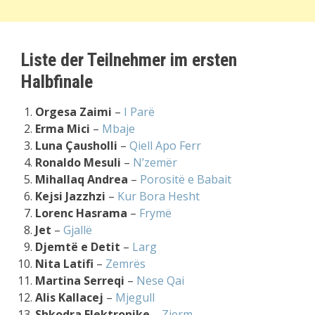
Liste der Teilnehmer im ersten
Halbfinale
Orgesa Zaimi
–
I Parë
Erma Mici
–
Mbaje
Luna Çausholli
–
Qiell Apo Ferr
Ronaldo Mesuli
–
N’zemër
Mihallaq Andrea
–
Porositë e Babait
Kejsi Jazzhzi
–
Kur Bora Hesht
Lorenc Hasrama
–
Frymë
Jet
–
Gjallë
Djemtë e Detit
–
Larg
Nita Latifi
–
Zemrës
Martina Serreqi
–
Nese Qai
Alis Kallacej
–
Mjegull
Shkodra Elektronike
–
Zjerm