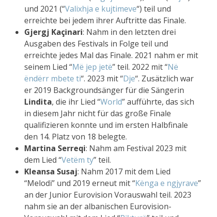
und 2021 (“
Valixhja e kujtimeve
“) teil und
erreichte bei jedem ihrer Auftritte das Finale.
Gjergj Kaçinari
: Nahm in den letzten drei
Ausgaben des Festivals in Folge teil und
erreichte jedes Mal das Finale. 2021 nahm er mit
seinem Lied “
Më jep jetë
” teil. 2022 mit “
Në
ëndërr mbete ti
“. 2023 mit “
Dje
“. Zusätzlich war
er 2019 Backgroundsänger für die Sängerin
Lindita
, die ihr Lied “
World
” aufführte, das sich
in diesem Jahr nicht für das große Finale
qualifizieren konnte und im ersten Halbfinale
den 14. Platz von 18 belegte.
Martina Serreqi
: Nahm am Festival 2023 mit
dem Lied “
Vetëm ty
” teil.
Kleansa Susaj
: Nahm 2017 mit dem Lied
“Melodi” und 2019 erneut mit “
Kënga e ngjyrave
”
an der Junior Eurovision Vorauswahl teil. 2023
nahm sie an der albanischen Eurovision-