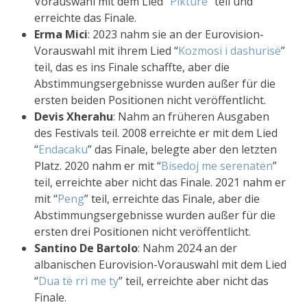
Vorauswahl mit dem Lied “
Pikturë
” teil und
erreichte das Finale.
Erma Mici
: 2023 nahm sie an der Eurovision-
Vorauswahl mit ihrem Lied “
Kozmosi i dashurisë
”
teil, das es ins Finale schaffte, aber die
Abstimmungsergebnisse wurden außer für die
ersten beiden Positionen nicht veröffentlicht.
Devis Xherahu
: Nahm an früheren Ausgaben
des Festivals teil. 2008 erreichte er mit dem Lied
“
Endacaku
” das Finale, belegte aber den letzten
Platz. 2020 nahm er mit “
Bisedoj me serenatën
”
teil, erreichte aber nicht das Finale. 2021 nahm er
mit “
Peng
” teil, erreichte das Finale, aber die
Abstimmungsergebnisse wurden außer für die
ersten drei Positionen nicht veröffentlicht.
Santino De Bartolo
: Nahm 2024 an der
albanischen Eurovision-Vorauswahl mit dem Lied
“
Dua të rri me ty
” teil, erreichte aber nicht das
Finale.