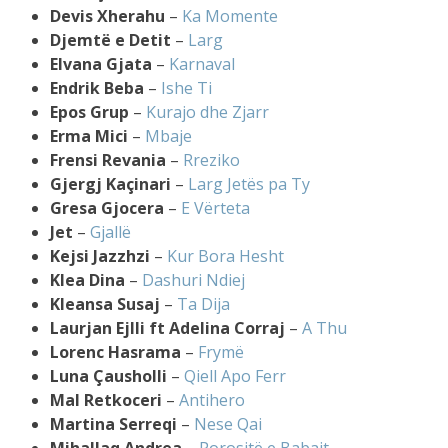
Devis Xherahu
–
Ka Momente
Djemtë e Detit
–
Larg
Elvana Gjata
–
Karnaval
Endrik Beba
–
Ishe Ti
Epos Grup
–
Kurajo dhe Zjarr
Erma Mici
–
Mbaje
Frensi Revania
–
Rreziko
Gjergj Kaçinari
–
Larg Jetës pa Ty
Gresa Gjocera
–
E Vërteta
Jet
–
Gjallë
Kejsi Jazzhzi
–
Kur Bora Hesht
Klea Dina
–
Dashuri Ndiej
Kleansa Susaj
–
Ta Dija
Laurjan Ejlli ft Adelina Corraj
–
A Thu
Lorenc Hasrama
–
Frymë
Luna Çausholli
–
Qiell Apo Ferr
Mal Retkoceri
–
Antihero
Martina Serreqi
–
Nese Qai