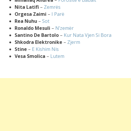
Mihallaq Andrea
–
Porositë e Babait
Nita Latifi
–
Zemrës
Orgesa Zaimi
–
I Parë
Rea Nuhu
–
Sot
Ronaldo Mesuli
–
N’zemër
Santino De Bartolo
–
Kur Nata Vjen Si Bora
Shkodra Elektronike
–
Zjerm
Stine
–
E Kishim Nis
Vesa Smolica
–
Lutem