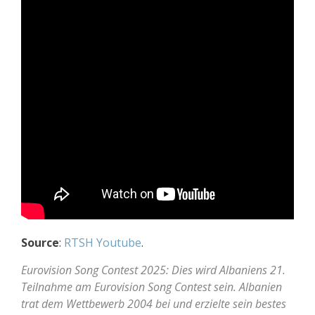
Source
:
RTSH Youtube
.
Eurovision Song Contest 2025: Dies wird Albaniens 21.
Teilnahme am Eurovision Song Contest sein. Albanien
trat dem Wettbewerb 2004 bei und erzielte sein bestes