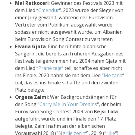
Mal Retkoceri
: Gewinner des Festivals 2023 mit
dem Lied “
Çmendur
“. 2023 wurde der Sieger von
einer Jury gewählt, während der Eurovision-
Vertreter vom Publikum ausgewählt wurde,
sodass er nicht ausgewählt wurde, um Albanien
beim Eurovision Song Contest zu vertreten.
Elvana Gjata
: Eine berühmte albanische
Sängerin, die bereits an früheren Ausgaben des
Festivals teilgenommen hat. 2004 nahm Gjata mit
dem Lied “
Pranë teje
” teil, schaffte es aber nicht
ins Finale. 2020 nahm sie mit dem Lied “
Me tana
”
teil, das es ins Finale schaffte und den zweiten
Platz belegte.
Orgesa Zaimi
: War Backgroundsängerin für
den Song “
Carry Me In Your Dreams
“, der beim
Eurovision Song Contest 2009 von
Kejsi Tola
aufgeführt wurde und im Finale den 17. Platz
belegte. Zaimi nahm an der albanischen
Vorauswahl 2018 (“
Ngrije zërin
“), 2019 (“
Hije
“)