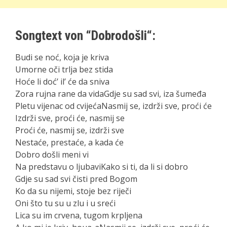
Songtext von “
Dobrodošli
“:
Budi se noć, koja je kriva
Umorne oči trlja bez stida
Hoće li doć’ il’ će da sniva
Zora rujna rane da vidaGdje su sad svi, iza šumeđa
Pletu vijenac od cvijećaNasmij se, izdrži sve, proći će
Izdrži sve, proći će, nasmij se
Proći će, nasmij se, izdrži sve
Nestaće, prestaće, a kada će
Dobro došli meni vi
Na predstavu o ljubaviKako si ti, da li si dobro
Gdje su sad svi čisti pred Bogom
Ko da su nijemi, stoje bez riječi
Oni što tu su u zlu i u sreći
Lica su im crvena, tugom krpljena