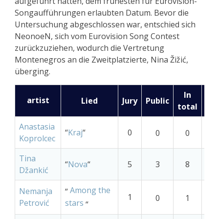
aufgeführt hatten, dem frühesten für Eurovision-
Songaufführungen erlaubten Datum. Bevor die
Untersuchung abgeschlossen war, entschied sich
NeonoeN, sich vom Eurovision Song Contest
zurückzuziehen, wodurch die Vertretung
Montenegros an die Zweitplatzierte, Nina Žižić,
überging.
In
artist
Lied
Jury
Public
Pla
total
Anastasia
“
Kraj
“
0
1
0
0
Koprolcec
Tina
“
Nova
“
5
3
8
6
Džankić
Among the
Nemanja
”
1
1
0
1
Petrović
stars
“