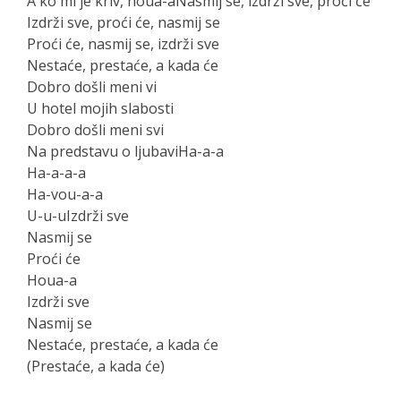
A ko mi je kriv, houa-aNasmij se, izdrži sve, proći će
Izdrži sve, proći će, nasmij se
Proći će, nasmij se, izdrži sve
Nestaće, prestaće, a kada će
Dobro došli meni vi
U hotel mojih slabosti
Dobro došli meni svi
Na predstavu o ljubaviHa-a-a
Ha-a-a-a
Ha-vou-a-a
U-u-uIzdrži sve
Nasmij se
Proći će
Houa-a
Izdrži sve
Nasmij se
Nestaće, prestaće, a kada će
(Prestaće, a kada će)