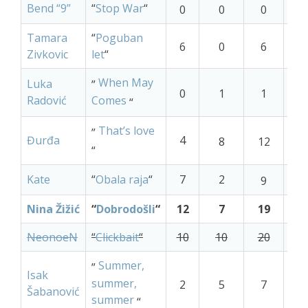
Bend “9”
“
Stop War
“
0
0
0
1
Tamara
“
Poguban
9
6
0
6
Zivkovic
let
“
When May
Luka
”
1
0
1
1
Radović
Comes
“
That’s love
”
Đurđa
4
8
12
4
“
Kate
“
Obala raja
“
7
2
9
5
Nina Žižić
“
Dobrodošli
“
12
7
19
2
NeonoeN
“
Clickbait
“
10
10
20
1
Summer,
”
Isak
summer,
2
5
7
8
Šabanović
summer
“