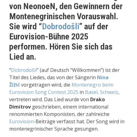
v
on NeonoeN, den
Gewinnern der
Mont
enegrinischen
Vorauswahl.
Sie
wird “
Dobrodošli
” a
uf der
Eurovision-Bühne
2025
performen. H
ören Sie sich
das
Lied an.
“
Dobrodošli
” (auf Deutsch “Willkommen”) ist der
Titel des Liedes, das von der Sängerin
Nina
Žižić
vorgetragen wird, die
Montenegro beim
Eurovision Song Contest 2025
in
Basel, Schweiz
,
vertreten wird. Das Lied wurde von
Drako
Dimitrov
geschrieben, einem international
renommierten Komponisten, der zahlreiche
Eurovision
-Beiträge verfasst hat. Der Song wird in
montenegrinischer Sprache gesungen.