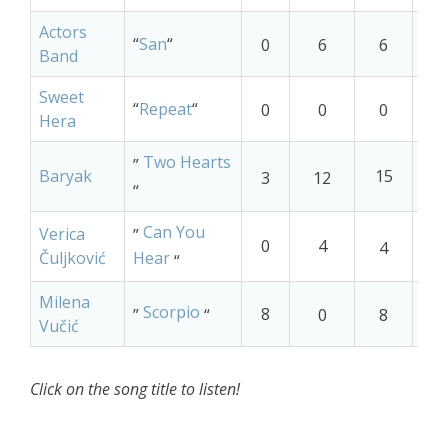
Actors
“
San
“
0
6
6
9
Band
Sweet
“
Repeat
“
0
0
0
1
Hera
Two Hearts
”
Baryak
15
3
12
3
“
Can You
Verica
”
0
4
1
4
Čuljković
Hear
“
Milena
Scorpio
8
6
”
“
0
8
Vučić
Click on the song title to listen!