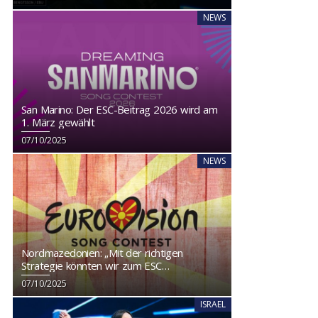
NEWS
San Marino: Der ESC-Beitrag 2026 wird am
1. März gewählt
07/10/2025
NEWS
Nordmazedonien: „Mit der richtigen
Strategie könnten wir zum ESC
zurückkehren“
07/10/2025
ISRAEL