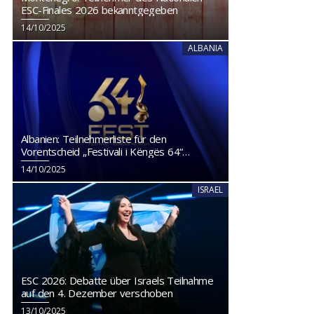
ESC-Finales 2026 bekanntgegeben
14/10/2025
ALBANIA
Albanien: Teilnehmerliste für den
Vorentscheid „Festivali i Këngës 64“
veröffentlicht
14/10/2025
ISRAEL
ESC 2026: Debatte über Israels Teilnahme
auf den 4. Dezember verschoben
13/10/2025