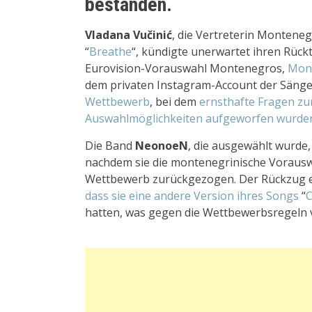
bestanden.
Vladana Vučinić
, die Vertreterin Montene
“
Breathe
“, kündigte unerwartet ihren Rücktr
Eurovision-Vorauswahl Montenegros,
Mon
dem privaten Instagram-Account der Säng
Wettbewerb
, bei dem
ernsthafte Fragen zu
Auswahlmöglichkeiten aufgeworfen wurde
Die Band
NeonoeN
, die ausgewählt wurd
nachdem sie die montenegrinische Voraus
Wettbewerb zurückgezogen. Der Rückzug er
dass sie eine andere Version ihres Songs
“
C
hatten, was gegen die Wettbewerbsregeln 