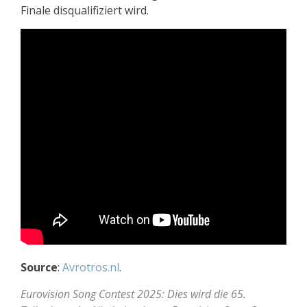
Finale disqualifiziert wird.
Source
:
Avrotros.nl
.
Eurovision Song Contest 2025: Dies wird die 65.