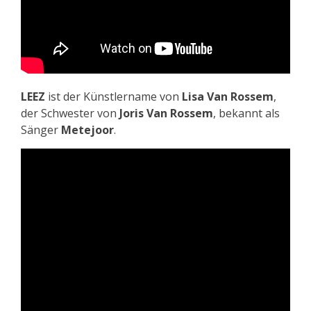
LEEZ
ist der Künstlername von
Lisa Van Rossem
,
der Schwester von
Joris Van Rossem
, bekannt als
Sänger
Metejoor
.