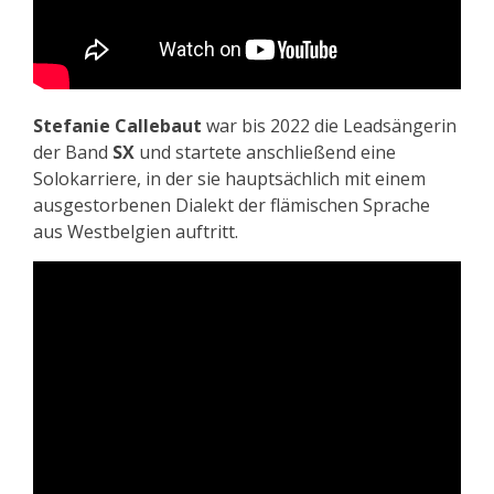
Stefanie Callebaut
war bis 2022 die Leadsängerin
der Band
SX
und startete anschließend eine
Solokarriere, in der sie hauptsächlich mit einem
ausgestorbenen Dialekt der flämischen Sprache
aus Westbelgien auftritt.