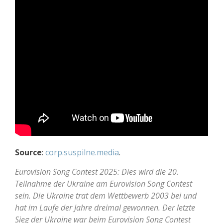
Source
:
corp.suspilne.media
.
Eurovision Song Contest 2025: Dies wird die 20.
Teilnahme der Ukraine am Eurovision Song Contest
sein. Die Ukraine trat dem Wettbewerb 2003 bei und
hat im Laufe der Jahre dreimal gewonnen. Der letzte
Sieg der Ukraine war beim Eurovision Song Contest