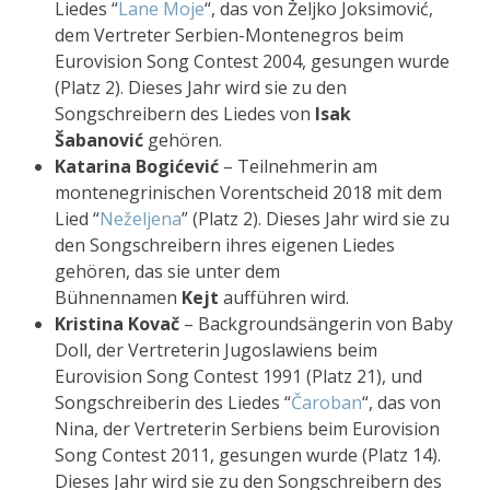
Liedes “
Lane Moje
“, das von Željko Joksimović,
dem Vertreter Serbien-Montenegros beim
Eurovision Song Contest 2004, gesungen wurde
(Platz 2). Dieses Jahr wird sie zu den
Songschreibern des Liedes von
Isak
Šabanović
gehören.
Katarina Bogićević
– Teilnehmerin am
montenegrinischen Vorentscheid 2018 mit dem
Lied “
Neželjena
” (Platz 2). Dieses Jahr wird sie zu
den Songschreibern ihres eigenen Liedes
gehören, das sie unter dem
Bühnennamen
Kejt
aufführen wird.
Kristina Kovač
– Backgroundsängerin von Baby
Doll, der Vertreterin Jugoslawiens beim
Eurovision Song Contest 1991 (Platz 21), und
Songschreiberin des Liedes “
Čaroban
“, das von
Nina, der Vertreterin Serbiens beim Eurovision
Song Contest 2011, gesungen wurde (Platz 14).
Dieses Jahr wird sie zu den Songschreibern des