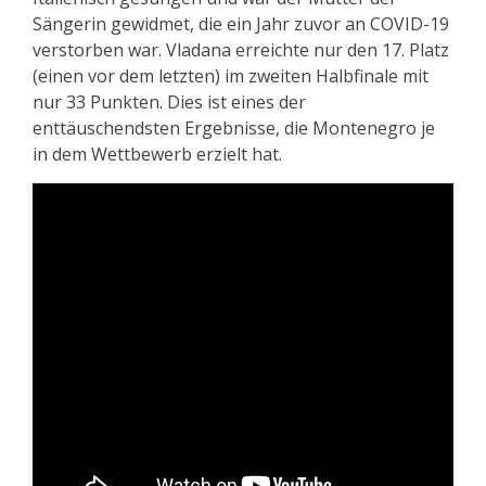
Sängerin gewidmet, die ein Jahr zuvor an COVID-19
verstorben war. Vladana erreichte nur den 17. Platz
(einen vor dem letzten) im zweiten Halbfinale mit
nur 33 Punkten. Dies ist eines der
enttäuschendsten Ergebnisse, die Montenegro je
in dem Wettbewerb erzielt hat.