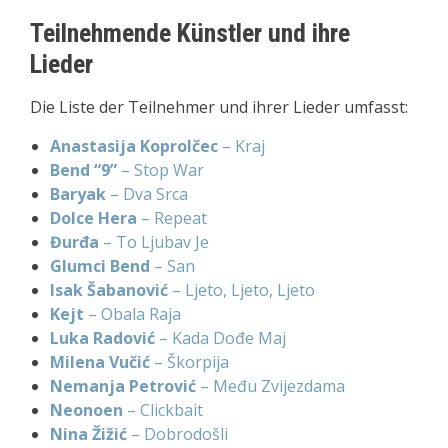
Teilnehmende Künstler und ihre
Lieder
Die Liste der Teilnehmer und ihrer Lieder umfasst:
Anastasija Koprolčec
– Kraj
Bend “9”
– Stop War
Baryak
– Dva Srca
Dolce Hera
– Repeat
Đurđa
– To Ljubav Je
Glumci Bend
– San
Isak Šabanović
– Ljeto, Ljeto, Ljeto
Kejt
– Obala Raja
Luka Radović
– Kada Dođe Maj
Milena Vučić
– Škorpija
Nemanja Petrović
– Među Zvijezdama
Neonoen
– Clickbait
Nina Žižić
– Dobrodošli