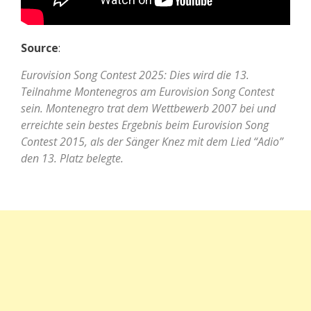
Source
:
Eurovision Song Contest 2025: Dies wird die 13.
Teilnahme Montenegros am Eurovision Song Contest
sein. Montenegro trat dem Wettbewerb 2007 bei und
erreichte sein bestes Ergebnis beim Eurovision Song
Contest 2015, als der Sänger Knez mit dem Lied “Adio”
den 13. Platz belegte.