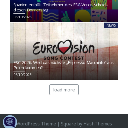
Spanien enthüllt Teilnehmer des ESC-Vorentscheids
diesen Donnerstag
06/10/2025
NEWS
ESC 2026: Wird das nächste „Espresso Macchiato“ aus
Polen kommen?
06/10/2025
load more
WordPress Theme
|
Square
by HashThemes