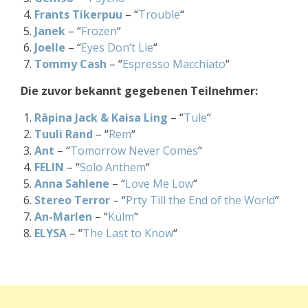
Frants Tikerpuu
– “
Trouble
“
Janek
– “
Frozen
“
Joelle
– “
Eyes Don’t Lie
“
Tommy Cash
– “
Espresso Macchiato
“
Die zuvor bekannt gegebenen Teilnehmer:
Räpina Jack & Kaisa Ling
– “
Tule
“
Tuuli Rand
– “
Rem
“
Ant
– “
Tomorrow Never Comes
“
FELIN
– “
Solo Anthem
“
Anna Sahlene
– “
Love Me Low
“
Stereo Terror
– “
Prty Till the End of the World
“
An-Marlen
– “
Külm
“
ELYSA
– “
The Last to Know
“