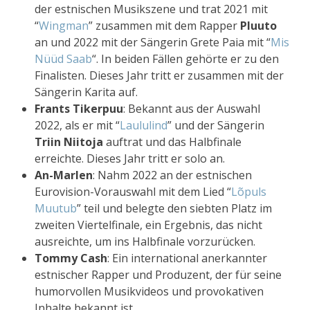
der estnischen Musikszene und trat 2021 mit
“
Wingman
” zusammen mit dem Rapper
Pluuto
an und 2022 mit der Sängerin Grete Paia mit “
Mis
Nüüd Saab
“. In beiden Fällen gehörte er zu den
Finalisten. Dieses Jahr tritt er zusammen mit der
Sängerin Karita auf.
Frants Tikerpuu
: Bekannt aus der Auswahl
2022, als er mit “
Laululind
” und der Sängerin
Triin Niitoja
auftrat und das Halbfinale
erreichte. Dieses Jahr tritt er solo an.
An-Marlen
: Nahm 2022 an der estnischen
Eurovision-Vorauswahl mit dem Lied “
Lõpuls
Muutub
” teil und belegte den siebten Platz im
zweiten Viertelfinale, ein Ergebnis, das nicht
ausreichte, um ins Halbfinale vorzurücken.
Tommy Cash
: Ein international anerkannter
estnischer Rapper und Produzent, der für seine
humorvollen Musikvideos und provokativen
Inhalte bekannt ist.