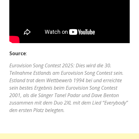
Source
:
Eurovision Song Contest 2025: Dies wird die 30.
Teilnahme Estlands am Eurovision Song Contest sein.
Estland trat dem Wettbewerb 1994 bei und erreichte
sein bestes Ergebnis beim Eurovision Song Contest
2001, als die Sänger Tanel Padar und Dave Benton
zusammen mit dem Duo 2XL mit dem Lied “Everybody”
den ersten Platz belegten.