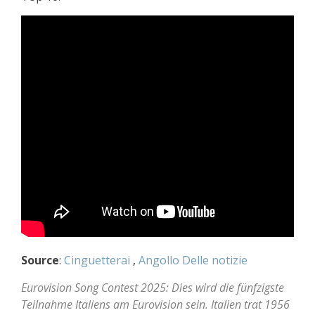
Source
:
Cinguetterai
,
Angollo Delle notizie
Eurovision Song Contest 2025: Dies wird die fünfzigste
Teilnahme Italiens am Eurovision sein. Italien trat 1956