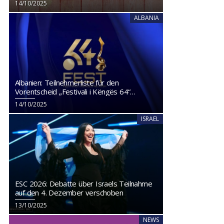
14/10/2025
ALBANIA
Albanien: Teilnehmerliste für den
Vorentscheid „Festivali i Këngës 64“
veröffentlicht
14/10/2025
ISRAEL
ESC 2026: Debatte über Israels Teilnahme
auf den 4. Dezember verschoben
13/10/2025
NEWS