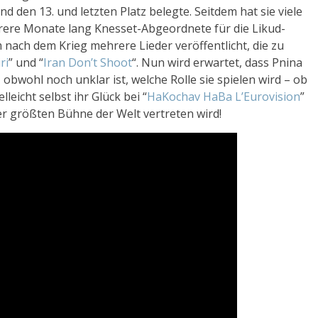
d den 13. und letzten Platz belegte. Seitdem hat sie viele
rere Monate lang Knesset-Abgeordnete für die Likud-
nach dem Krieg mehrere Lieder veröffentlicht, die zu
ri
” und “
Iran Don’t Shoot
“. Nun wird erwartet, dass Pnina
obwohl noch unklar ist, welche Rolle sie spielen wird – ob
lleicht selbst ihr Glück bei “
HaKochav HaBa L’Eurovision
”
er größten Bühne der Welt vertreten wird!