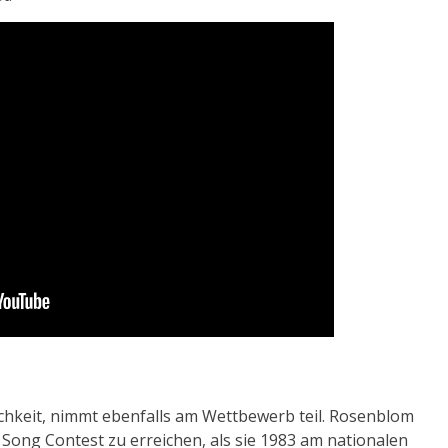
nlichkeit, nimmt ebenfalls am Wettbewerb teil. Rosenblom
 Song Contest zu erreichen, als sie 1983 am nationalen