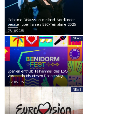
Geheime Diskussion in Island: Nordländer
beraten über Israels ESC‑Teilnahme 2026
07/10/2025
NEWS
Spanien enthüllt Teilnehmer des ESC-
Vorentscheids diesen Donnerstag
06/10/2025
NEWS