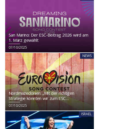
San Marino: Der ESC-Beitrag 2026 wird am
1. März gewählt
07/10/2025
NEWS
Nordmazedonien: „Mit der richtigen
Strategie könnten wir zum ESC
zurückkehren“
07/10/2025
ISRAEL