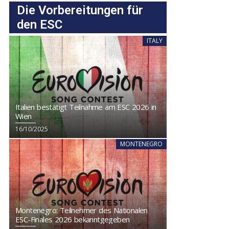
Die Vorbereitungen für
den ESC
ITALY
Italien bestätigt Teilnahme am ESC 2026 in
Wien
16/10/2025
MONTENEGRO
Montenegro: Teilnehmer des Nationalen
ESC-Finales 2026 bekanntgegeben