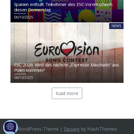
Spanien enthüllt Teilnehmer des ESC-Vorentscheids
diesen Donnerstag
06/10/2025
NEWS
ESC 2026: Wird das nächste „Espresso Macchiato“ aus
Polen kommen?
06/10/2025
load more
WordPress Theme
|
Square
by HashThemes