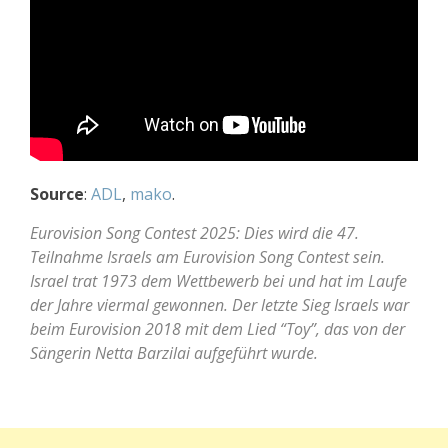
Source
:
ADL
,
mako
.
Eurovision Song Contest 2025: Dies wird die 47.
Teilnahme Israels am Eurovision Song Contest sein.
Israel trat 1973 dem Wettbewerb bei und hat im Laufe
der Jahre viermal gewonnen. Der letzte Sieg Israels war
beim Eurovision 2018 mit dem Lied “Toy”, das von der
Sängerin Netta Barzilai aufgeführt wurde.