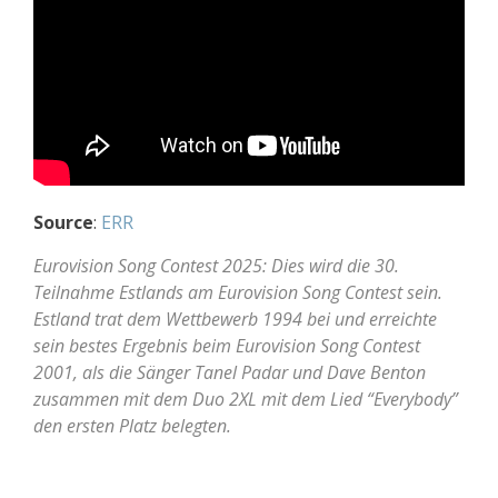
Source
:
ERR
Eurovision Song Contest 2025: Dies wird die 30.
Teilnahme Estlands am Eurovision Song Contest sein.
Estland trat dem Wettbewerb 1994 bei und erreichte
sein bestes Ergebnis beim Eurovision Song Contest
2001, als die Sänger Tanel Padar und Dave Benton
zusammen mit dem Duo 2XL mit dem Lied “Everybody”
den ersten Platz belegten.