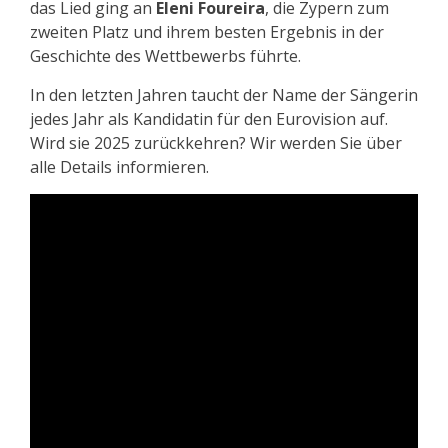
das Lied ging an
Eleni Foureira
, die Zypern zum
zweiten Platz und ihrem besten Ergebnis in der
Geschichte des Wettbewerbs führte.
In den letzten Jahren taucht der Name der Sängerin
jedes Jahr als Kandidatin für den Eurovision auf.
Wird sie 2025 zurückkehren? Wir werden Sie über
alle Details informieren.