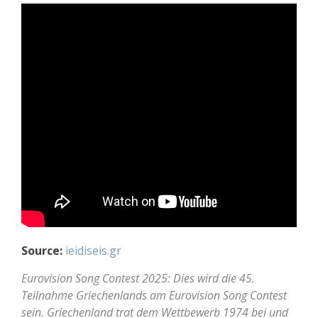
Source:
ieidiseis.gr
Eurovision Song Contest 2025:
Dies wird die
45.
Teilnahme Griec
henlands am Eurovision Song Contest
sein.
Griechenland trat dem
Wettbewerb 1974 bei und