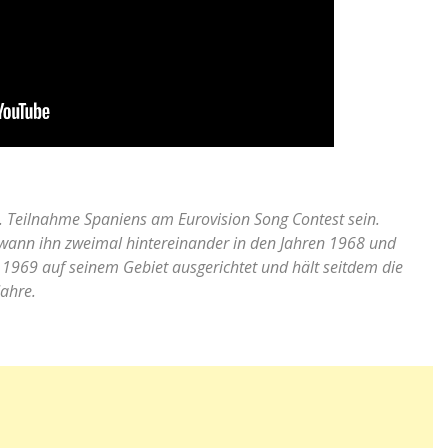
5. Teilnahme Spaniens am Eurovision Song Contest sein.
wann ihn zweimal hintereinander in den Jahren 1968 und
1969 auf seinem Gebiet ausgerichtet und hält seitdem die
Jahre.