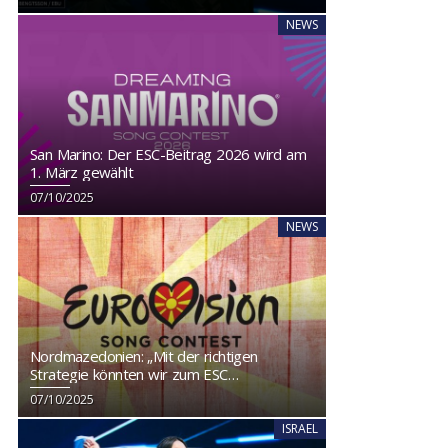
NEWS
San Marino: Der ESC-Beitrag 2026 wird am
1. März gewählt
07/10/2025
NEWS
Nordmazedonien: „Mit der richtigen
Strategie könnten wir zum ESC
zurückkehren“
07/10/2025
ISRAEL