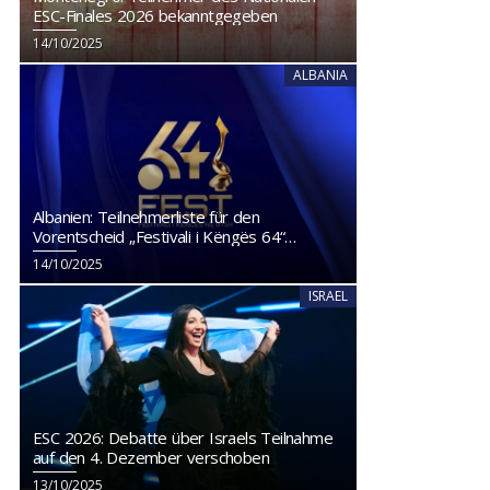
ESC-Finales 2026 bekanntgegeben
14/10/2025
ALBANIA
Albanien: Teilnehmerliste für den
Vorentscheid „Festivali i Këngës 64“
veröffentlicht
14/10/2025
ISRAEL
ESC 2026: Debatte über Israels Teilnahme
auf den 4. Dezember verschoben
13/10/2025