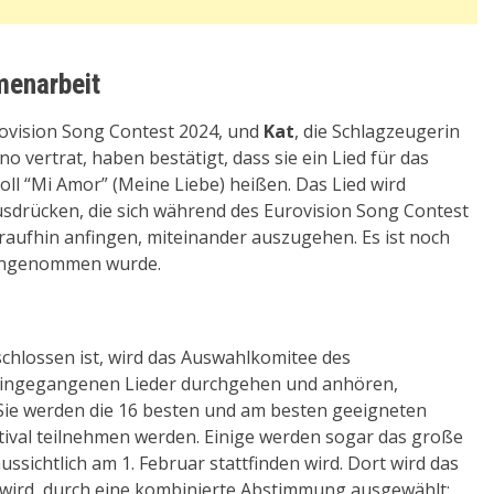
menarbeit
urovision Song Contest 2024, und
Kat
, die Schlagzeugerin
no vertrat, haben bestätigt, dass sie ein Lied für das
oll “Mi Amor” (Meine Liebe) heißen. Das Lied wird
usdrücken, die sich während des Eurovision Song Contest
raufhin anfingen, miteinander auszugehen. Es ist noch
l angenommen wurde.
chlossen ist, wird das Auswahlkomitee des
e eingegangenen Lieder durchgehen und anhören,
. Sie werden die 16 besten und am besten geeigneten
stival teilnehmen werden. Einige werden sogar das große
ssichtlich am 1. Februar stattfinden wird. Dort wird das
n wird, durch eine kombinierte Abstimmung ausgewählt: