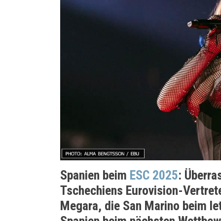
Spanien beim
ESC 2025
: Überr
Tschechiens Eurovision-Vertret
Megara, die San Marino beim le
Spanien beim nächsten Wettbewe