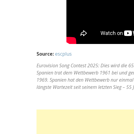
Source:
escplus
Eurovision Song Contest 2025: Dies wird die 6
Spanien trat dem Wettbewerb 1961 bei und ge
1969. Spanien hat den Wettbewerb nur einmal 
längste Wartezeit seit seinem letzten Sieg – 55 